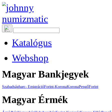
Katalógus
Webshop
Magyar Bankjegyek
Szabadságharc- Emigráció
Forint-Korona
Korona
Pengő
Forint
Magyar Érmék