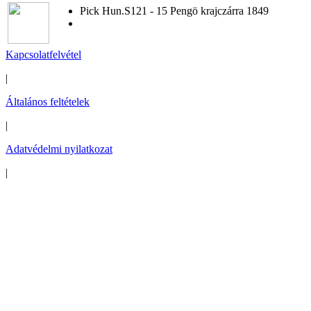
Pick Hun.S121 - 15 Pengö krajczárra 1849
Kapcsolatfelvétel
|
Általános feltételek
|
Adatvédelmi nyilatkozat
|