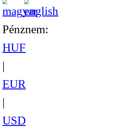
Pénznem:
HUF
|
EUR
|
USD