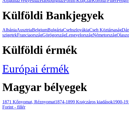
Árpádház
Vegyesház
Habsburgház
Forint-Krajczár
Korona-Fillér
Pengő-
Külföldi Bankjegyek
Albánia
Ausztria
Belgium
Bulgária
Csehszlovákia
Cseh Köztársaság
Dán
szigetek
Franciaország
Görögország
Lengyelország
Németország
Olaszo
Külföldi érmék
Európai érmék
Magyar bélyegek
1871 Kőnyomat, Réznyomat
1874-1899 Krajczáros kiadások
1900-191
Forint - fillér