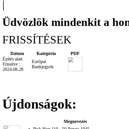
|
Üdvözlök mindenkit a ho
FRISSÍTÉSEK
Dátum
Kategória
PDF
Építés alatt
Európai
Frissítve :
Bankjegyek
2024.08.28
Újdonságok:
Megnevezés
Pick Hun.110 - 50 Pengo 1945